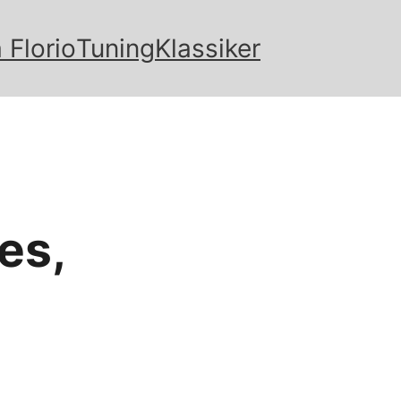
 Florio
Tuning
Klassiker
es,