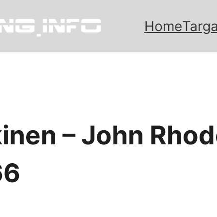
Home
Targa
inen – John Rhod
66