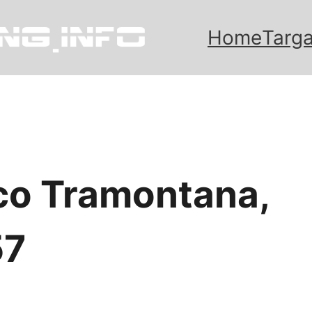
Home
Targa
co Tramontana,
57