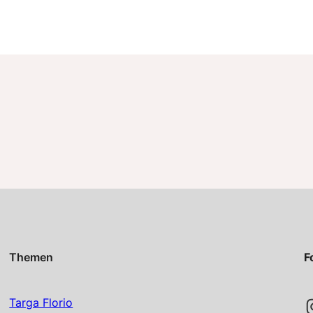
Themen
F
Instag
Targa Florio