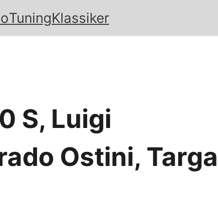
io
Tuning
Klassiker
 S, Luigi
ado Ostini, Targ